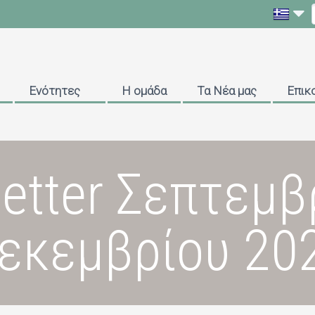
Ενότητες
Η ομάδα
Τα Νέα μας
Επικ
etter Σεπτεμβ
εκεμβρίου 20