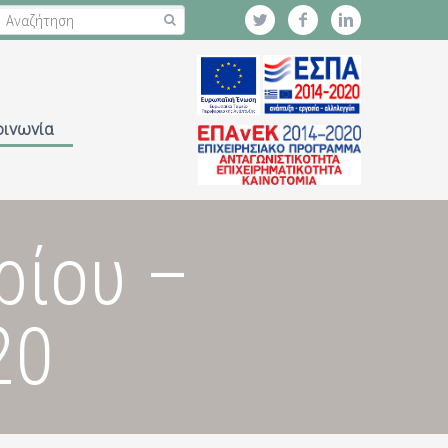
οινωνία
ρίου –
20